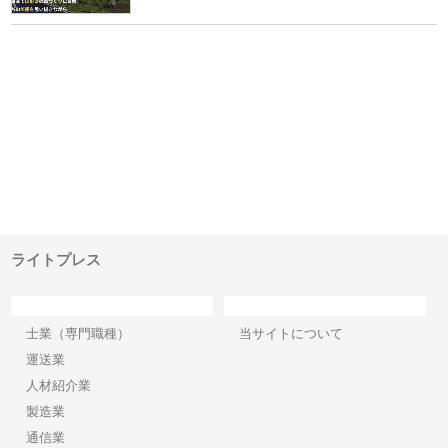
ｎｙ
株式会社アセットイノベーショ
庭楽株式会社が知多半島と三河
株
でき
ンのワンルーム投資で始める資
と名古屋で叶える理想の外構空
で
産形成と老後準備
間
ライトプレス
カテゴリー
サイト情報
士業（専門職種）
当サイトについて
運送業
人材紹介業
製造業
通信業